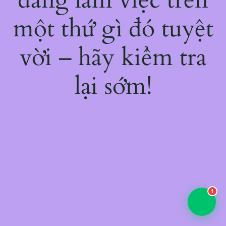
một thứ gì đó tuyệt
vời – hãy kiểm tra
lại sớm!
1
💬