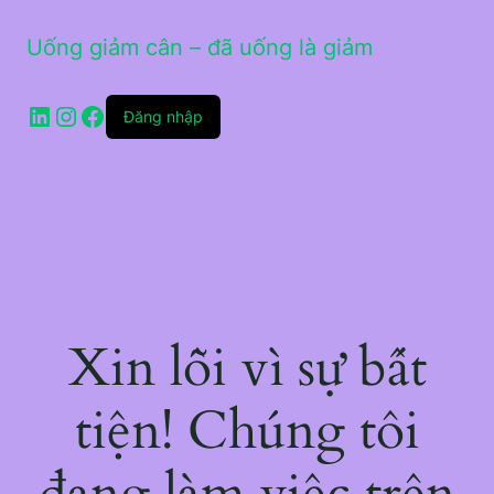
Uống giảm cân – đã uống là giảm
LinkedIn
Instagram
Facebook
Đăng nhập
Xin lỗi vì sự bất
tiện! Chúng tôi
đang làm việc trên