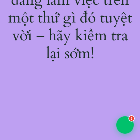
một thứ gì đó tuyệt
vời – hãy kiểm tra
lại sớm!
1
💬