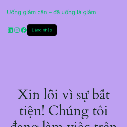
Uống giảm cân – đã uống là giảm
LinkedIn
Instagram
Facebook
Đăng nhập
Xin lỗi vì sự bất
tiện! Chúng tôi
đang làm việc trên