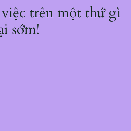
 việc trên một thứ gì
ại sớm!