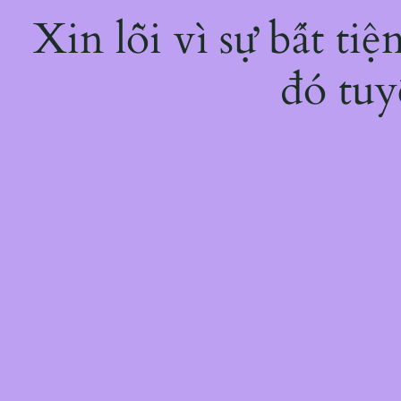
Xin lỗi vì sự bất ti
đó tuy