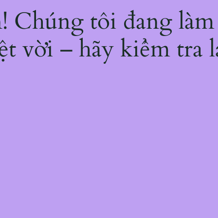
ện! Chúng tôi đang làm
ệt vời – hãy kiểm tra l