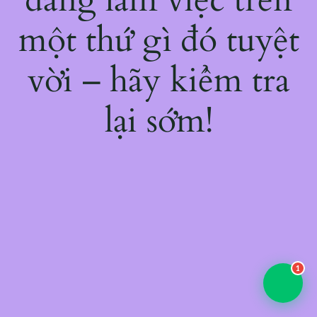
một thứ gì đó tuyệt
vời – hãy kiểm tra
lại sớm!
1
💬