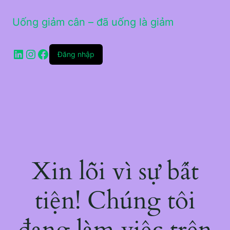
Uống giảm cân – đã uống là giảm
LinkedIn
Instagram
Facebook
Đăng nhập
Xin lỗi vì sự bất
tiện! Chúng tôi
đang làm việc trên