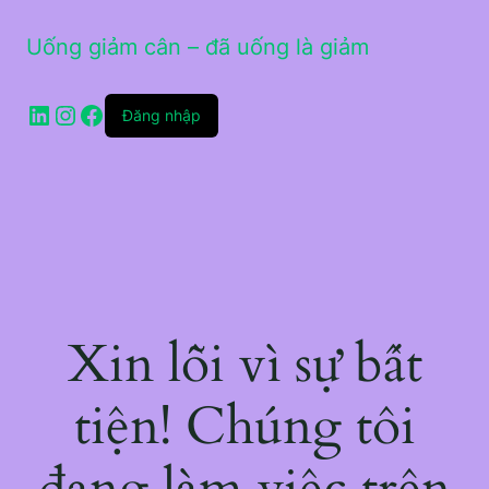
Uống giảm cân – đã uống là giảm
LinkedIn
Instagram
Facebook
Đăng nhập
Xin lỗi vì sự bất
tiện! Chúng tôi
đang làm việc trên