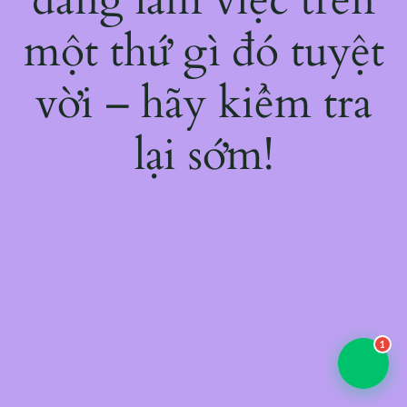
một thứ gì đó tuyệt
vời – hãy kiểm tra
lại sớm!
1
💬