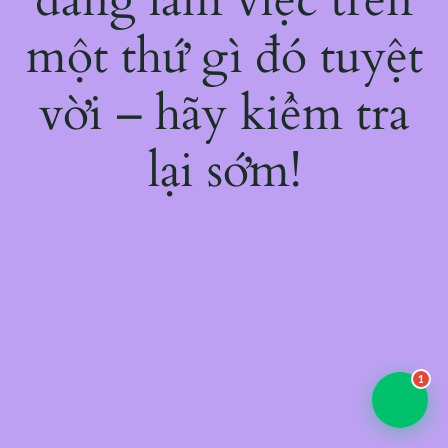
một thứ gì đó tuyệt
vời – hãy kiểm tra
lại sớm!
1
💬