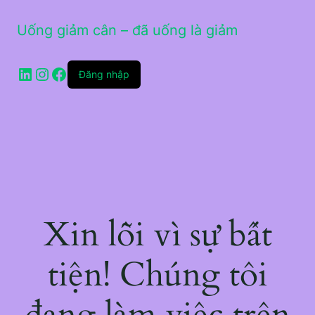
Uống giảm cân – đã uống là giảm
LinkedIn
Instagram
Facebook
Đăng nhập
Xin lỗi vì sự bất
tiện! Chúng tôi
đang làm việc trên