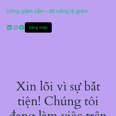
Uống giảm cân – đã uống là giảm
LinkedIn
Instagram
Facebook
Đăng nhập
Xin lỗi vì sự bất
tiện! Chúng tôi
đang làm việc trên