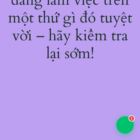
một thứ gì đó tuyệt
vời – hãy kiểm tra
lại sớm!
1
💬