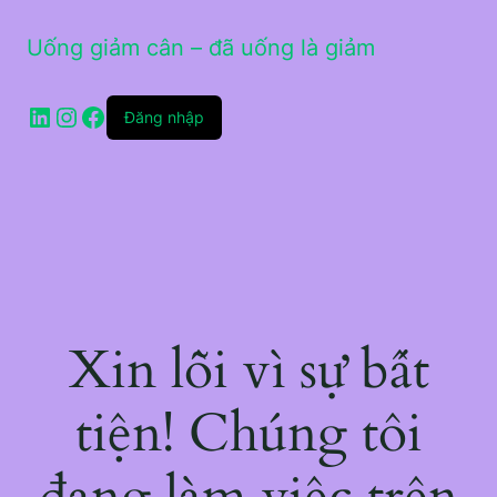
Uống giảm cân – đã uống là giảm
LinkedIn
Instagram
Facebook
Đăng nhập
Xin lỗi vì sự bất
tiện! Chúng tôi
đang làm việc trên