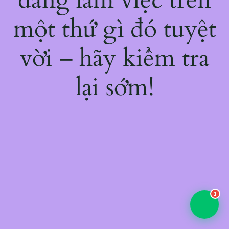
một thứ gì đó tuyệt
vời – hãy kiểm tra
lại sớm!
1
💬