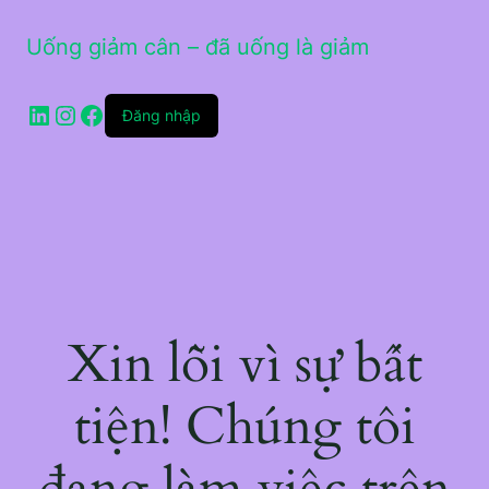
Uống giảm cân – đã uống là giảm
LinkedIn
Instagram
Facebook
Đăng nhập
Xin lỗi vì sự bất
tiện! Chúng tôi
đang làm việc trên