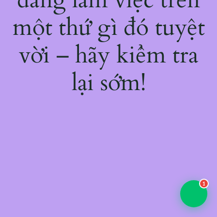
một thứ gì đó tuyệt
vời – hãy kiểm tra
lại sớm!
1
💬