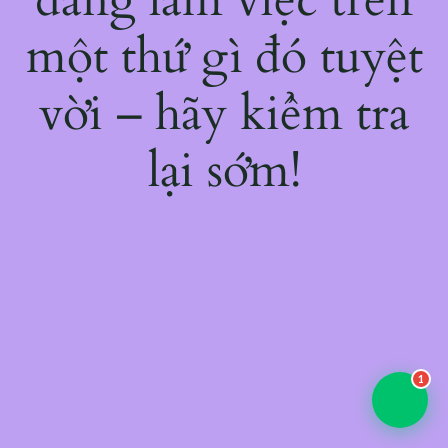
một thứ gì đó tuyệt
vời – hãy kiểm tra
lại sớm!
1
💬