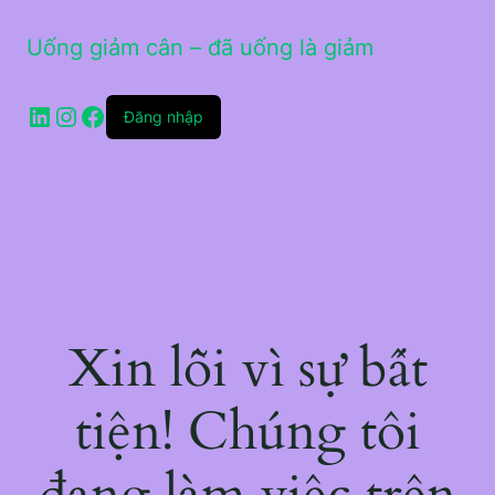
Uống giảm cân – đã uống là giảm
LinkedIn
Instagram
Facebook
Đăng nhập
Xin lỗi vì sự bất
tiện! Chúng tôi
đang làm việc trên