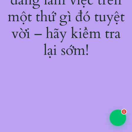
một thứ gì đó tuyệt
vời – hãy kiểm tra
lại sớm!
1
💬