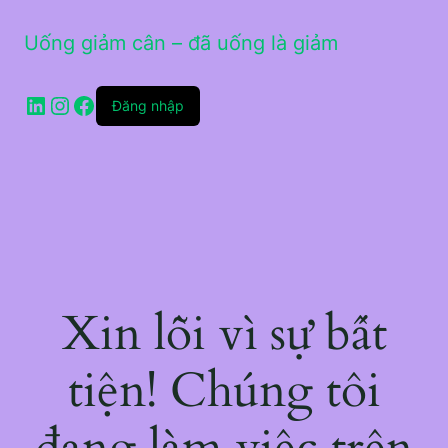
Uống giảm cân – đã uống là giảm
LinkedIn
Instagram
Facebook
Đăng nhập
Xin lỗi vì sự bất
tiện! Chúng tôi
đang làm việc trên