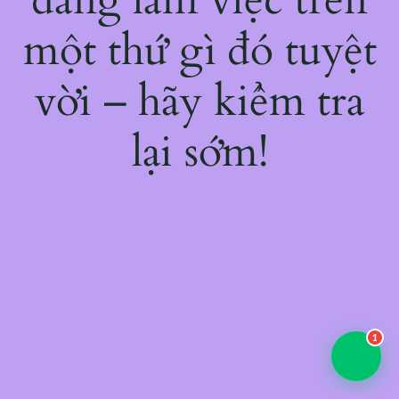
một thứ gì đó tuyệt
vời – hãy kiểm tra
lại sớm!
1
💬