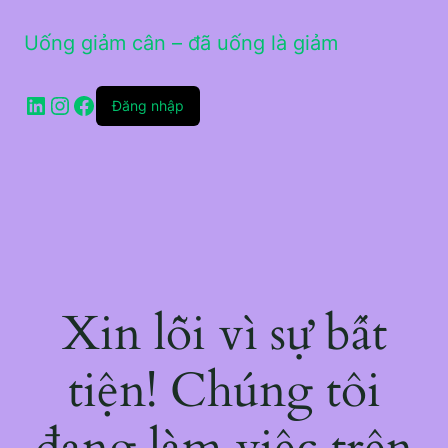
Uống giảm cân – đã uống là giảm
LinkedIn
Instagram
Facebook
Đăng nhập
Xin lỗi vì sự bất
tiện! Chúng tôi
đang làm việc trên