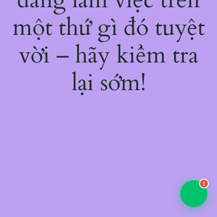
một thứ gì đó tuyệt
vời – hãy kiểm tra
lại sớm!
1
💬