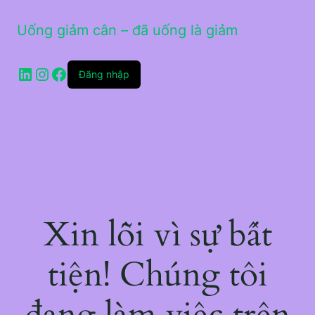
Uống giảm cân – đã uống là giảm
LinkedIn
Instagram
Facebook
Đăng nhập
Xin lỗi vì sự bất
tiện! Chúng tôi
đang làm việc trên