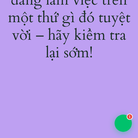
một thứ gì đó tuyệt
vời – hãy kiểm tra
lại sớm!
1
💬