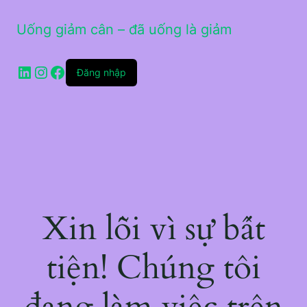
Uống giảm cân – đã uống là giảm
LinkedIn
Instagram
Facebook
Đăng nhập
Xin lỗi vì sự bất
tiện! Chúng tôi
đang làm việc trên