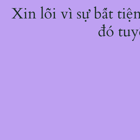
Xin lỗi vì sự bất ti
đó tuy