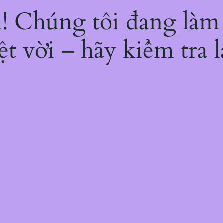
ện! Chúng tôi đang làm
ệt vời – hãy kiểm tra l