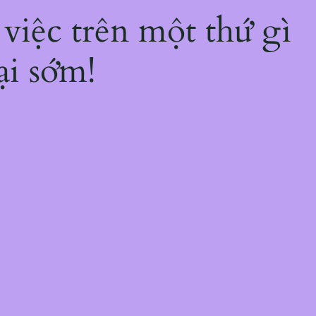
 việc trên một thứ gì
ại sớm!