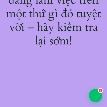
một thứ gì đó tuyệt
vời – hãy kiểm tra
lại sớm!
1
💬