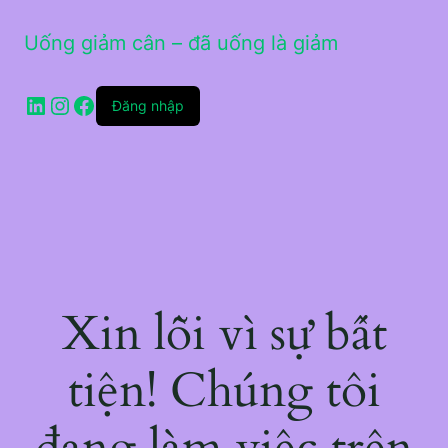
Uống giảm cân – đã uống là giảm
LinkedIn
Instagram
Facebook
Đăng nhập
Xin lỗi vì sự bất
tiện! Chúng tôi
đang làm việc trên