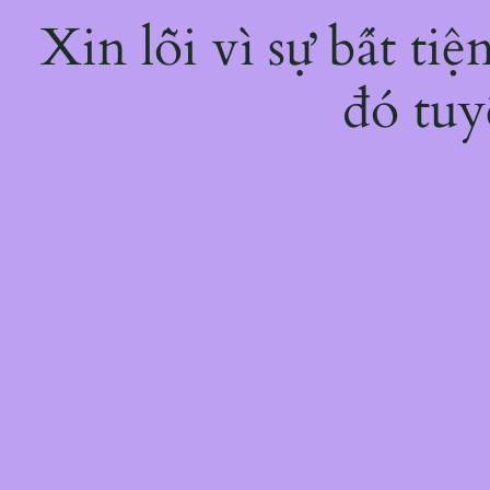
Xin lỗi vì sự bất ti
đó tuy