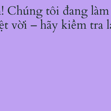
ện! Chúng tôi đang làm
ệt vời – hãy kiểm tra l