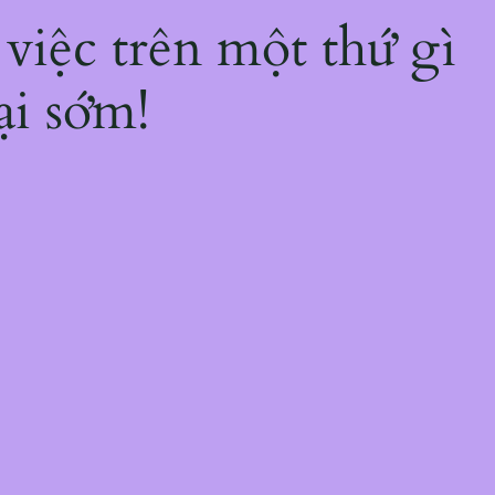
 việc trên một thứ gì
ại sớm!