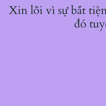
Xin lỗi vì sự bất ti
đó tuy