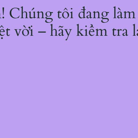
ện! Chúng tôi đang làm
ệt vời – hãy kiểm tra l