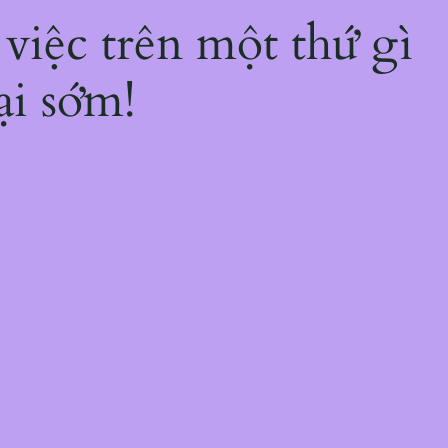
 việc trên một thứ gì
ại sớm!